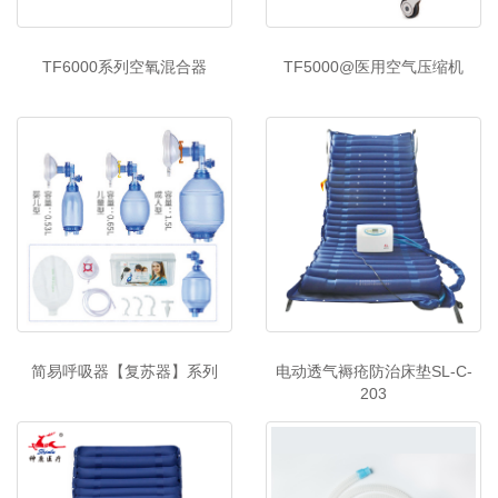
TF6000系列空氧混合器
TF5000@医用空气压缩机
简易呼吸器【复苏器】系列
电动透气褥疮防治床垫SL-C-
203