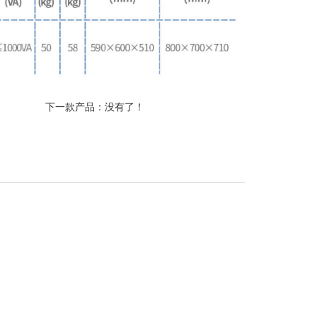
下一款产品：没有了！