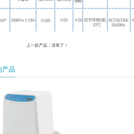
上一款产品：没有了！
他产品