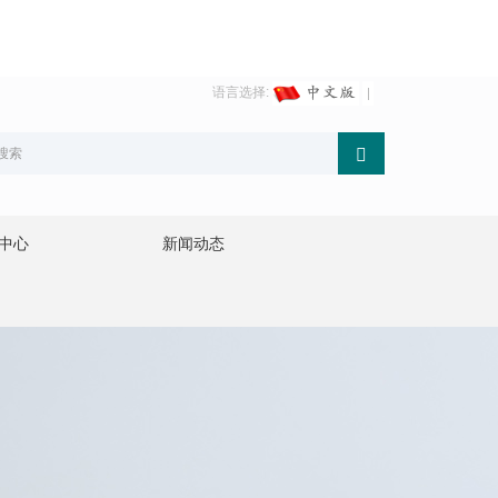
语言选择:
中心
新闻动态