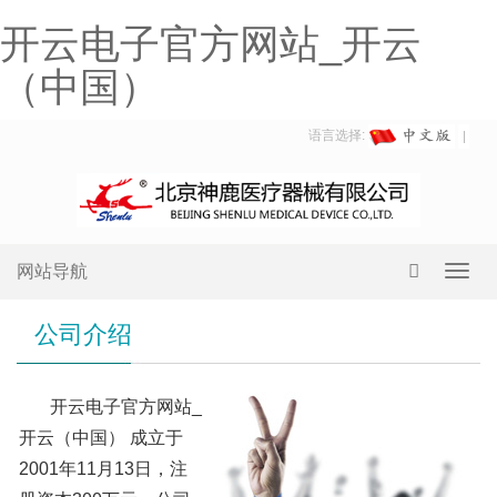
开云电子官方网站_开云
（中国）
语言选择:
网站导航
Toggl
navig
公司介绍
开云电子官方网站_
开云（中国） 成立于
2001年11月13日，注