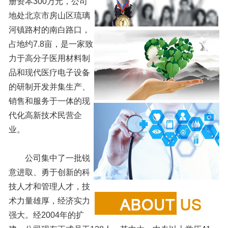
册资本300万元，公司
地处北京市房山区琉璃
河镇路村的南白路口，
占地约7.8亩，是一家致
力于高分子医用材料制
品和现代医疗电子设备
的研制开发并集生产、
销售和服务于一体的现
代化高新技术民营企
业。
公司集中了一批锐
意进取、勇于创新的科
技人才和管理人才，技
术力量雄厚，经济实力
强大。经2004年的扩