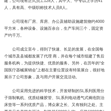
建，公司现有正式员工128人，其中大、中专以上学历41
人，具有高、中级职称技术人员8人。
公司现有厂房、库房、办公及辅助设施建筑物约4000
平方米，各种设备、设施百余台，生产车间三个，固定资
产约千万。
公司成立至今，得到了快速、长足的发展，在全国每
个城市及县城都发展了代理 商，并在每个城市组建了售后
服务机构，为提供快捷、优质的服务。另外，在历年的“全
国医疗器械展销会”上都在主要位置设有特装展台，很好地
展示了公司形象，及与用户开展交流活动。
公司采用先进的科学技术，开发研制的SL系列医用分
子筛制氧机、优质硅橡胶管、SL系列电动透气式褥疮防治
床垫等一系列优质产品，博众家之长、又有独到之处。主