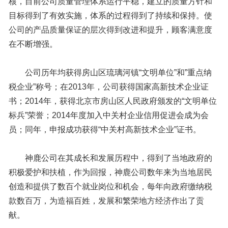
核，目前公司质量管理体系运行平稳，建立的质量方针和
目标得到了有效实施，体系的过程得到了持续和保持。使
公司的产品质量保证的层次得到改进和提升，顾客满意度
在不断增强。
公司历年均获得房山区琉璃河镇“文明单位”和”重点纳
税企业”称号；在2013年，公司获得国家高新技术企业证
书；2014年，获得北京市房山区人民政府颁发的“文明单位
标兵”荣誉；2014年度加入中关村企业信用促进会成为会
员；同年，申报成功获得“中关村高新技术企业”证书。
神鹿公司在其成长和发展历程中，得到了当地政府的
积极爱护和扶植，作为回报，神鹿公司数年来为当地居民
创造和提供了数百个就业岗位和机会，每年向政府缴纳税
款数百万，为造福百姓，发展和繁荣地方经济作出了贡
献。