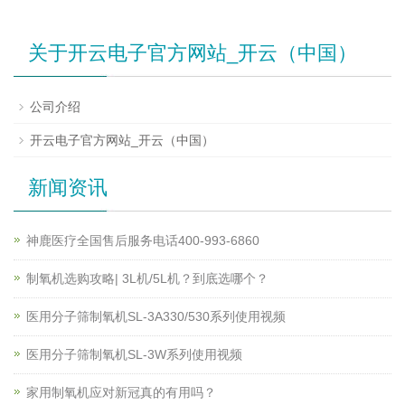
关于开云电子官方网站_开云（中国）
公司介绍
开云电子官方网站_开云（中国）
新闻资讯
神鹿医疗全国售后服务电话400-993-6860
制氧机选购攻略| 3L机/5L机？到底选哪个？
医用分子筛制氧机SL-3A330/530系列使用视频
医用分子筛制氧机SL-3W系列使用视频
家用制氧机应对新冠真的有用吗？