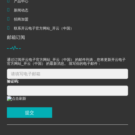
产品中心
新闻动态
招商加盟
联系开云电子官方网站_开云（中国）
邮箱订阅
通过订阅开云电子官方网站_开云（中国） 的邮件列表，您将更新开云电子
官方网站_开云（中国） 的最新消息。 填写你的电子邮件：
验证码:
提交