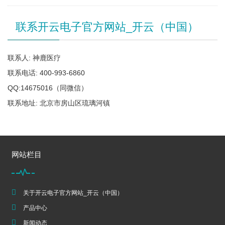
联系开云电子官方网站_开云（中国）
联系人: 神鹿医疗
联系电话: 400-993-6860
QQ:14675016（同微信）
联系地址: 北京市房山区琉璃河镇
网站栏目
关于开云电子官方网站_开云（中国）
产品中心
新闻动态