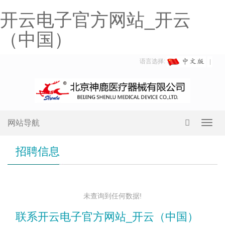
开云电子官方网站_开云
（中国）
语言选择:
网站导航
Toggl
navig
招聘信息
未查询到任何数据!
联系开云电子官方网站_开云（中国）