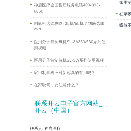
家用
神鹿医疗全国售后服务电话400-993-
6860
在家
制氧机选购攻略| 3L机/5L机？到底选哪
吸氧不
个？
医用分子筛制氧机SL-3A330/530系列使
用视频
医用分子筛制氧机SL-3W系列使用视频
家用制氧机应对新冠真的有用吗？
在家吸氧，要注意什么？
联系开云电子官方网站_
开云（中国）
联系人: 神鹿医疗