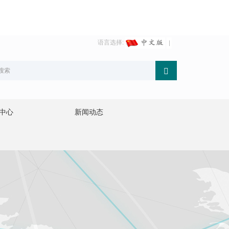
语言选择:
中心
新闻动态