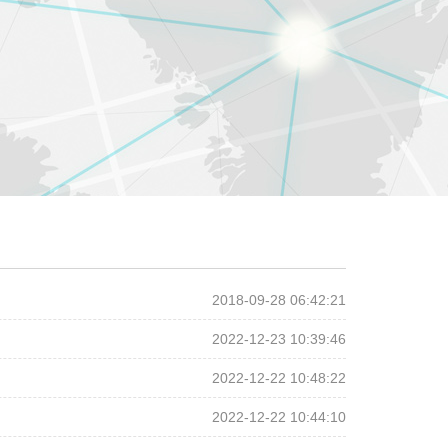
2018-09-28 06:42:21
2022-12-23 10:39:46
2022-12-22 10:48:22
2022-12-22 10:44:10