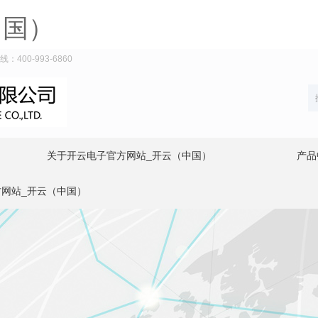
中国）
00-993-6860
关于开云电子官方网站_开云（中国）
产品
网站_开云（中国）