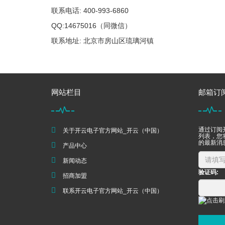
联系电话: 400-993-6860
QQ:14675016（同微信）
联系地址: 北京市房山区琉璃河镇
网站栏目
邮箱订
通过订阅
关于开云电子官方网站_开云（中国）
列表，您
的最新消
产品中心
新闻动态
验证码:
招商加盟
联系开云电子官方网站_开云（中国）