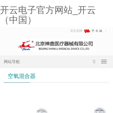
开云电子官方网站_开云
（中国）
语言选择:
网站导航
Toggl
navig
空氧混合器