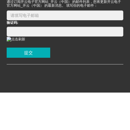
通过订阅开云电子官方网站_开云（中国） 的邮件列表，您将更新开云电子
官方网站_开云（中国） 的最新消息。 填写你的电子邮件：
验证码:
提交