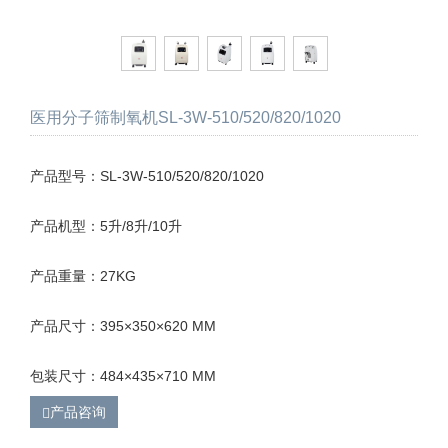
医用分子筛制氧机SL-3W-510/520/820/1020
产品型号：SL-3W-510/520/820/1020
产品机型：5升/8升/10升
产品重量：27KG
产品尺寸：395×350×620 MM
包装尺寸：484×435×710 MM
产品咨询