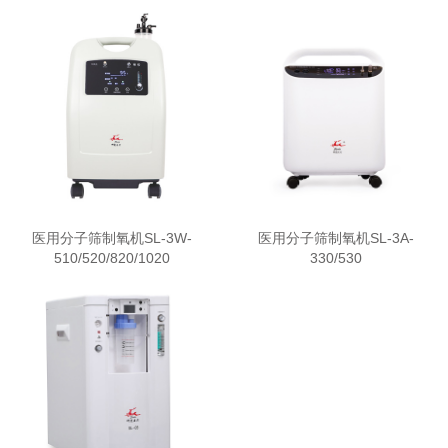
医用分子筛制氧机SL-3W-
医用分子筛制氧机SL-3A-
510/520/820/1020
330/530