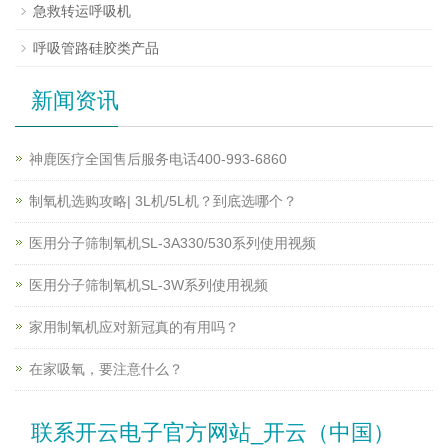
急救转运呼吸机
呼吸管路硅胶类产品
新闻资讯
神鹿医疗全国售后服务电话400-993-6860
制氧机选购攻略| 3L机/5L机？到底选哪个？
医用分子筛制氧机SL-3A330/530系列使用视频
医用分子筛制氧机SL-3W系列使用视频
家用制氧机应对新冠真的有用吗？
在家吸氧，要注意什么？
联系开云电子官方网站_开云（中国）