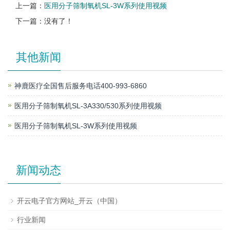
上一篇：
医用分子筛制氧机SL-3W系列使用视频
下一篇：没有了！
其他新闻
神鹿医疗全国售后服务电话400-993-6860
医用分子筛制氧机SL-3A330/530系列使用视频
医用分子筛制氧机SL-3W系列使用视频
新闻动态
开云电子官方网站_开云（中国）
行业新闻