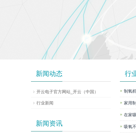
新闻动态
行
制氧机
开云电子官方网站_开云（中国）
行业新闻
家用
在家
新闻资讯
吸氧不