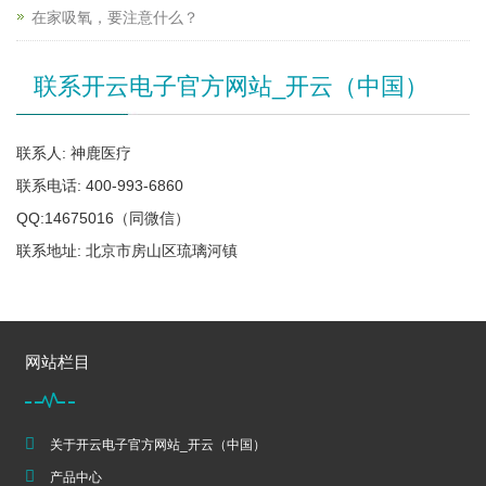
在家吸氧，要注意什么？
联系开云电子官方网站_开云（中国）
联系人: 神鹿医疗
联系电话: 400-993-6860
QQ:14675016（同微信）
联系地址: 北京市房山区琉璃河镇
网站栏目
关于开云电子官方网站_开云（中国）
产品中心