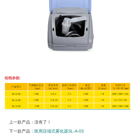
上一款产品：没有了！
下一款产品：
医用压缩式雾化器SL-A-03