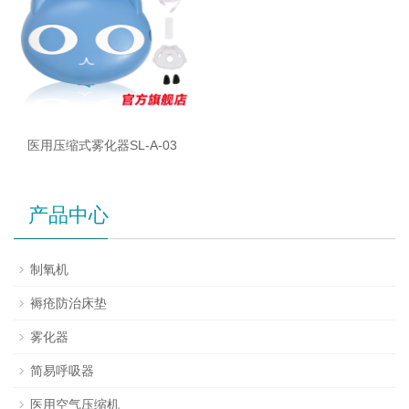
医用压缩式雾化器SL-A-03
产品中心
制氧机
褥疮防治床垫
雾化器
简易呼吸器
医用空气压缩机