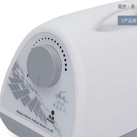
遥控：否
产品咨