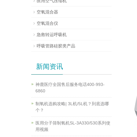
医用空气压缩机
空氧混合器
空氧混合仪
急救转运呼吸机
呼吸管路硅胶类产品
新闻资讯
神鹿医疗全国售后服务电话400-993-
6860
制氧机选购攻略| 3L机/5L机？到底选哪
个？
医用分子筛制氧机SL-3A330/530系列使
用视频