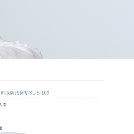
褥疮防治床垫SL-S-109
气道
根