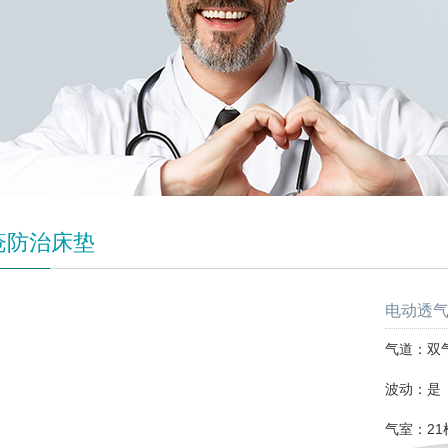
疮防治床垫
电动透气
气道：双
波动：是
气室：21